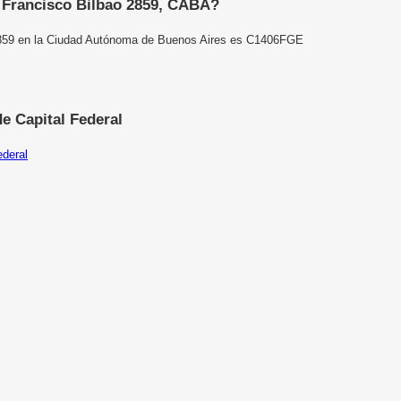
e Francisco Bilbao 2859, CABA?
2859 en la Ciudad Autónoma de Buenos Aires
es C1406FGE
e Capital Federal
ederal