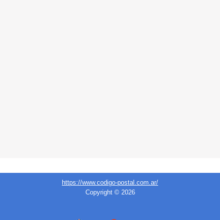
https://www.codigo-postal.com.ar/
Copyright © 2026