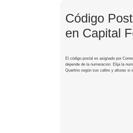
Código Post
en Capital F
El código postal es asignado por Corre
depende de la numeracion. Elija la nu
Quartino según sus calles y alturas si