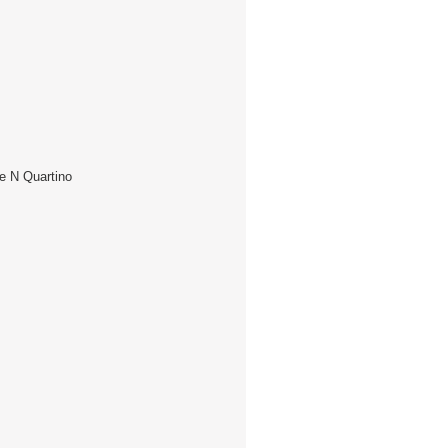
se N Quartino