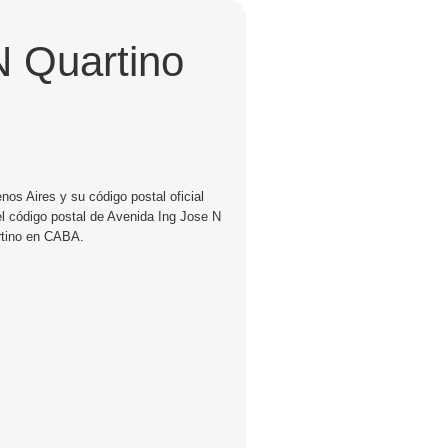
N Quartino
os Aires y su código postal oficial
l código postal de Avenida Ing Jose N
artino en CABA.