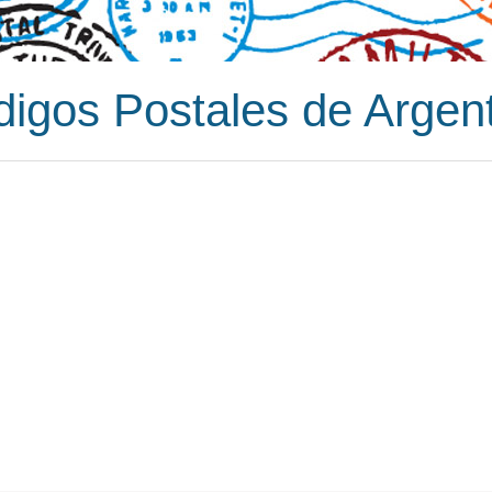
igos Postales de Argen